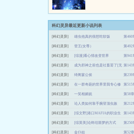
业，努力读书上了985，
妒恨。这可是全…
留在了一线城市，背负着
贷，过得辛苦但充实。这
于某一个周六，损友拉着
密室逃脱。在跨进这扇门
科幻灵异最近更新小说列表
他被拉进了一个光怪陆离
[科幻灵异]
雄虫他真的很想吃软饭
第460
界，在这里，每一个通过
家都会自然拥有密室合伙
[科幻灵异]
登王(女尊）
第492
从此徘徊于一个个密室之
轨道被彻底改变…
[科幻灵异]
[综漫]看心情改变世界
第94
[科幻灵异]
成为邪神之前也是社畜罢了[无
第14
[科幻灵异]
限流]
绮阁宴公侯
第23
[科幻灵异]
在一群奇葩的世界里我专心修
第515
[科幻灵异]
行
一笑相媚妩
第58
[科幻灵异]
论人类如何靠手腕登顶虫族
第21
[科幻灵异]
[综文野]港口MAFIA的职业生
第143
[科幻灵异]
涯
[综英美]论终结噩梦的方式
第25
[科幻灵异]
金仆姑
第52