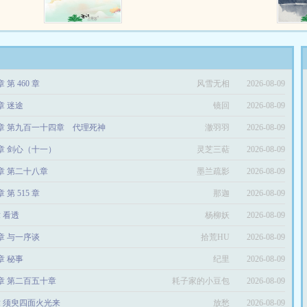
努力工作
23:59:59，23:59:58……*玛丽苏小
房贷车
白离谱爽文*既然是爽文玛丽苏就
一切都毁
不要纠结部分设定合理不合理啦*
他非要玩
非SC非双洁，请不要在意本文妹
的瞬间，
子们的感情状态*私设如山，非传
的新世
统宫斗*古代架空，背景勿考究，
章 第 460 章
风雪无相
2026-08-09
筛选的玩
文中人物均具有历史局限性*部分
人身份，
背景设定、地图及人物简介见《墨
章 迷途
镜回
2026-08-09
间，生活
兰兰的小酒屋》 …
1章 第九百一十四章 代理死神
澈羽羽
2026-08-09
3章 剑心（十一）
灵芝三萜
2026-08-09
9章 第二十八章
墨兰疏影
2026-08-09
章 第 515 章
那迦
2026-08-09
章 看透
杨柳妖
2026-08-09
2章 与一序谈
拾荒HU
2026-08-09
章 秘事
纪里
2026-08-09
0章 第二百五十章
耗子家的小豆包
2026-08-09
章 须臾四面火光来
放愁
2026-08-09