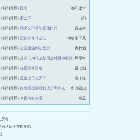
[科幻灵异]
图南
都广建木
[科幻灵异]
裴公罪
书归
[科幻灵异]
我师父不可能是傻白甜
吕吉祥
[科幻灵异]
没钱你修什么仙
神仙不下凡
[科幻灵异]
当医生遇到法医后
青竹酒
[科幻灵异]
反派们为什么都用这种眼神看我
风尽时
[科幻灵异]
在星际开密逃
吾七画
[科幻灵异]
重生之母仪天下
春未绿
[科幻灵异]
好感度拉满后我成了黑月光
出月隐山
[科幻灵异]
今夜尚有余温
帘重
人所有。
在确认后会立即删除。
图