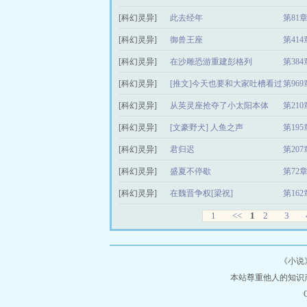
[科幻灵异]
此去经年
第81
[科幻灵异]
御兽王座
第41
[科幻灵异]
在沙雕恐游重建彭格列
第38
[科幻灵异]
[推文]今天也要和大家吐槽看过
第96
[科幻灵异]
的文
从英灵座抢夺了小太阳本体
第210
[科幻灵异]
[文豪野犬] 人鱼之声
第19
[科幻灵异]
君归迟
第20
[科幻灵异]
盛夏不停歇
第72
[科幻灵异]
在魏晋争权[梁祝]
第162
1
<<
1
2
3
《
小说
本站尊重他人的知识
C