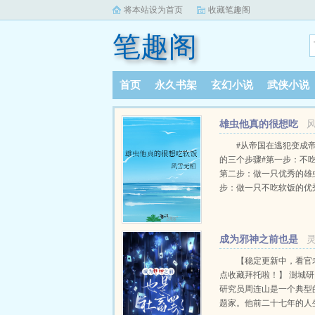
将本站设为首页
收藏笔趣阁
笔趣阁
首页
永久书架
玄幻小说
武侠小说
阅读记录
雄虫他真的很想吃
软饭
#从帝国在逃犯变成
的三个步骤#第一步：不
第二步：做一只优秀的雄
步：做一只不吃软饭的优
江迟：“……”吃一口软饭
了？！·在许多虫子眼中
个来历神秘的帝国传奇兼
成为邪神之前也是
身上唯一能够诟病的地方
社畜罢了[无限流]
婚姻情况。作为一只珍稀
【稳定更新中，看官
级雄虫，他居然公然违背
点收藏拜托啦！】 澍城
只娶了一位雌君，而且那
研究员周连山是一个典型
生育能力。简直没天理！
题家。他前二十七年的人
没天理他们也只能站在一