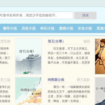
搜索
都市小说
历史小说
科幻小说
游戏小说
女生小说
其他
风雪无相
登王(女尊）
镜回
帝国传奇
衍王暴虐，天下义士共诛之。
吃软饭；
而后一百三十年，江山无主，诸侯
虫；第三
并起，史称战国乱世。女主真.泥
秀雄虫。
腿子出身，不穿越不重生，无背景
怎么
无异能，不拼爹不拼妈，靠自己摸
，江迟这
爬滚打制霸天下。天地熔炉，乱世
完美雄虫
刍狗，王侯将相宁有种乎？本文有
灵芝三萜
绮阁宴公侯
墨兰疏影
只有他的
感情线，但感情不是主线。算是一
无比的高
篇草根王成长的观察记录了。 …
老爷们点
重活一世，一场豪赌摆在面前
婚姻法，
研究所的
胜则女主天下，颠乾倒坤败则开国
位还没有
的小镇做
之君，昙花一现赌，还是不赌云
但……再
生兢兢业
菩：啊这，先摆一天再说，
旁羡慕嫉