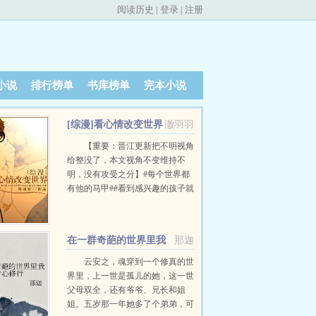
阅读历史
|
登录
|
注册
小说
排行榜单
书库榜单
完本小说
[综漫]看心情改变世界
澈羽羽
【重要：晋江更新把不明视角
给整没了，本文视角不变维持不
明，没有攻受之分】#每个世界都
有他的马甲##看到感兴趣的孩子就
忍不住捡回家##不是搞事受伤就是
在搞事受伤的路上#总结，就是到
各个世界参观，偶尔顺便养成
在一群奇葩的世界里我
那迦
Boss，然后花样换下一个世界的故
专心修行
事！每次进入新世界都有一个新的
云安之，魂穿到一个修真的世
马甲，附带特殊能力食用指南：1.
界里，上一世是孤儿的她，这一世
本文是上一部[综]蓝染的续作，不
父母双全，还有爷爷、兄长和姐
过没看过上部不要紧，不影响阅
姐。五岁那一年她多了个弟弟，可
读！2.一切Bug皆以服务本文为