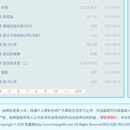
章 布局
江万里济淮
2026-08-09
4章 看看脸
岳千月
2026-08-09
4章 重建彭格列第384天
北朝
2026-08-09
9章 废太子的格格日常(清穿)
Lexie
2026-08-09
章 第 210 章
墨知侠
2026-08-09
5章 最后的晚餐
初鹭
2026-08-09
7章 梁容悬泉置（二）
作风不作雨
2026-08-09
章 耀眼
宛星
2026-08-09
章 第 162 章
出苑
2026-08-09
4
5
6
7
8
9
10
>>
610
》由网友更新上传，纯属个人爱好并供广大网友交流学习之用，作品版权均为原版权
产权，如果版权所有人认为在本站放置你的作品会损害你的利益，请
联系我们
，本站
opyright © 2026 笔趣阁(http://www.biquge68.com) All Rights Reserved.
网站地图
-
网站地