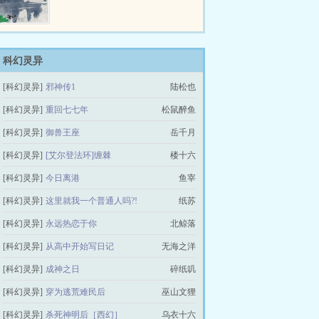
是弟弟的洗三都还没办呢，尚未开
主，某…
始修行的她就已经被爷爷立为宗门
少宗主。父亲、兄长和姐姐在下面
泪流满面，其他人哭得比他们三还
大声。爷爷是凌霄宗掌门，父亲是
科幻灵异
著名的恋爱脑，母亲爱好赚钱，兄
[科幻灵异]
邪神传1
陆松也
长天天钻进厨房里不想出来，姐姐
一门心思研究杏林之术，她能成为
[科幻灵异]
重回七七年
松鼠醉鱼
少宗主，大概是她是他们家唯一的
正常人。等等，…
[科幻灵异]
御兽王座
岳千月
[科幻灵异]
[艾尔登法环]缠棘
楼十六
[科幻灵异]
今日离港
鱼宰
[科幻灵异]
这里就我一个普通人吗?!
纸苏
[科幻灵异]
永远热恋于你
北鲸落
[科幻灵异]
从高中开始写日记
无海之洋
[科幻灵异]
成神之日
碎纸叽
[科幻灵异]
穿为逃荒难民后
巫山文狸
[科幻灵异]
杀死神明后［西幻］
乌衣十六